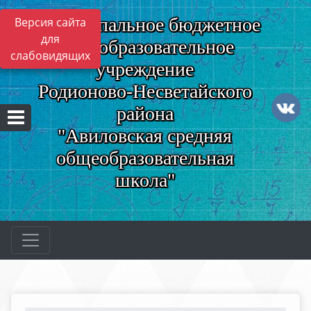
Муниципальное бюджетное
Версия сайта
для
общеобразовательное
слабовидящих
учреждение
Родионово-Несветайского
района
"Авиловская средняя
общеобразовательная
школа"