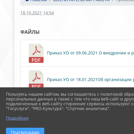
18.10.2021 14:54
ФАЙЛЫ
Приказ УО от 09.06.2021 О внедрении и р
Приказ УО от 18.01.2021Об организации р
Пользуясь нашим сайтом, вы соглашаетесь с политикой обра
персональных данных а также с тем что наш веб-сайт и друг
Скачать все
подключенные к веб-сайту сторонние сервисы используют co
"Госуслуги", "PRO.Культура", "Спутник аналитика".
Подробнее
Подтверждаю