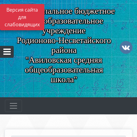
Муниципальное бюджетное
Версия сайта
для
общеобразовательное
слабовидящих
учреждение
Родионово-Несветайского
района
"Авиловская средняя
общеобразовательная
школа"