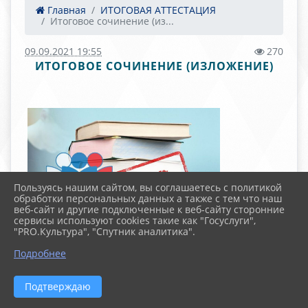
Главная
ИТОГОВАЯ АТТЕСТАЦИЯ
Итоговое сочинение (из...
09.09.2021 19:55
270
ИТОГОВОЕ СОЧИНЕНИЕ (ИЗЛОЖЕНИЕ)
Пользуясь нашим сайтом, вы соглашаетесь с политикой
обработки персональных данных а также с тем что наш
веб-сайт и другие подключенные к веб-сайту сторонние
сервисы используют cookies такие как "Госуслуги",
"PRO.Культура", "Спутник аналитика".
Подробнее
ИТОГОВОЕ СОЧИНЕНИЕ
(ИЗЛОЖЕНИЕ) В 2025-2026
Подтверждаю
УЧЕБНОМ ГОДУ