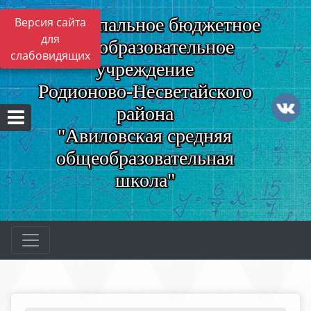
Муниципальное бюджетное
Версия сайта
для
общеобразовательное
слабовидящих
учреждение
Родионово-Несветайского
района
"Авиловская средняя
общеобразовательная
школа"