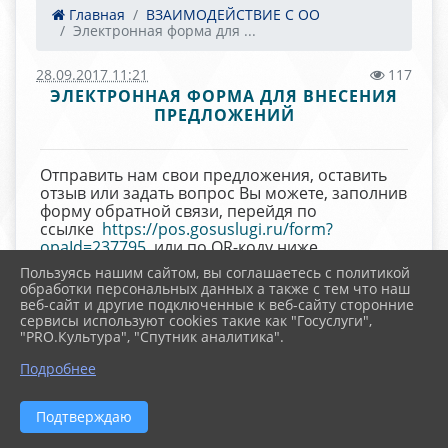
Главная
ВЗАИМОДЕЙСТВИЕ С ОО
Электронная форма для ...
28.09.2017 11:21
117
ЭЛЕКТРОННАЯ ФОРМА ДЛЯ ВНЕСЕНИЯ
ПРЕДЛОЖЕНИЙ
Отправить нам свои предложения, оставить
отзыв или задать вопрос Вы можете, заполнив
форму обратной связи, перейдя по
ссылке
https://pos.gosuslugi.ru/form?
opaId=237795
или по QR-коду ниже
Пользуясь нашим сайтом, вы соглашаетесь с политикой
обработки персональных данных а также с тем что наш
веб-сайт и другие подключенные к веб-сайту сторонние
сервисы используют cookies такие как "Госуслуги",
"PRO.Культура", "Спутник аналитика".
Подробнее
Подтверждаю