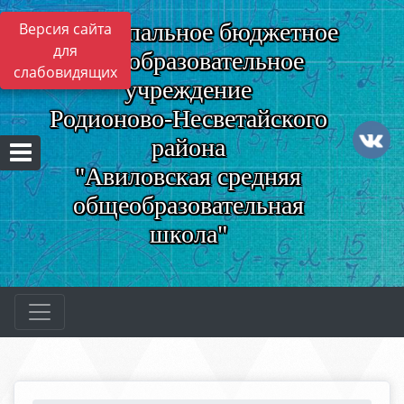
Муниципальное бюджетное
Версия сайта
для
общеобразовательное
слабовидящих
учреждение
Родионово-Несветайского
района
"Авиловская средняя
общеобразовательная
школа"