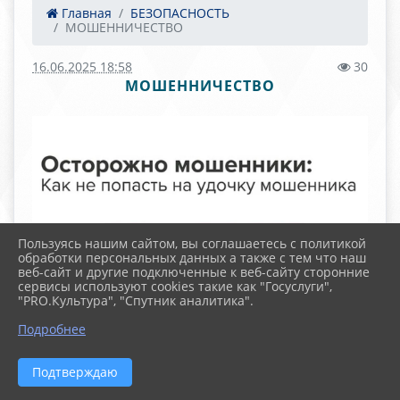
Главная
БЕЗОПАСНОСТЬ
МОШЕННИЧЕСТВО
16.06.2025 18:58
30
МОШЕННИЧЕСТВО
Пользуясь нашим сайтом, вы соглашаетесь с политикой
обработки персональных данных а также с тем что наш
веб-сайт и другие подключенные к веб-сайту сторонние
сервисы используют cookies такие как "Госуслуги",
"PRO.Культура", "Спутник аналитика".
Подробнее
Подтверждаю