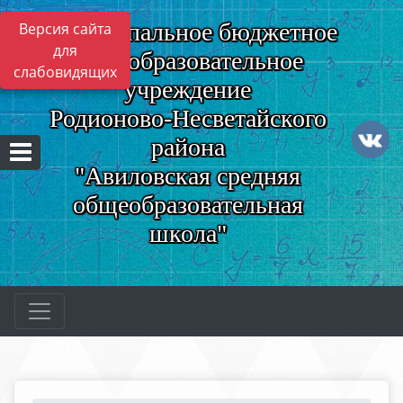
Муниципальное бюджетное
Версия сайта
для
общеобразовательное
слабовидящих
учреждение
Родионово-Несветайского
района
"Авиловская средняя
общеобразовательная
школа"