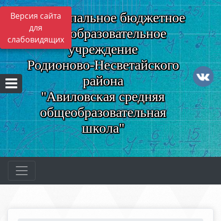
Муниципальное бюджетное
Версия сайта
для
общеобразовательное
слабовидящих
учреждение
Родионово-Несветайского
района
"Авиловская средняя
общеобразовательная
школа"