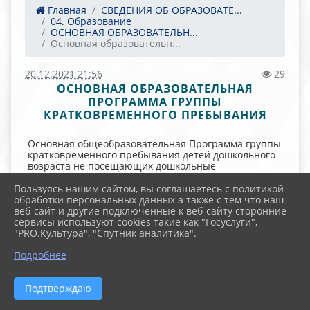
Главная
СВЕДЕНИЯ ОБ ОБРАЗОВАТЕ...
04. Образование
ОСНОВНАЯ ОБРАЗОВАТЕЛЬН...
Основная образовательн...
20.12.2021 21:56
29
ОСНОВНАЯ ОБРАЗОВАТЕЛЬНАЯ
ПРОГРАММА ГРУППЫ
КРАТКОВРЕМЕННОГО ПРЕБЫВАНИЯ
Основная общеобразовательная Программа группы
кратковременного пребывания детей дошкольного
возраста не посещающих дошкольные
образовательные учреждения, муниципального
бюджетного общеобразовательного учреждения
Пользуясь нашим сайтом, вы соглашаетесь с политикой
Родионово-Несветайского района «Авиловская
обработки персональных данных а также с тем что наш
общеобразовательная школа» (МБОУ «Авиловская
веб-сайт и другие подключенные к веб-сайту сторонние
СОШ») построена на позициях гуманно –
сервисы используют cookies такие как "Госуслуги",
личностного отношения к ребенку, обеспечивает
"PRO.Культура", "Спутник аналитика".
развитие личности детей в возрасте от 4 до 7 лет. В
различных видах общения и деятельности с учётом
Подробнее
их возрастных, индивидуальных психологических и
физиологических особенностей.
Подтверждаю
Программа разработана на основе Федерального
государственного образовательного стандарта