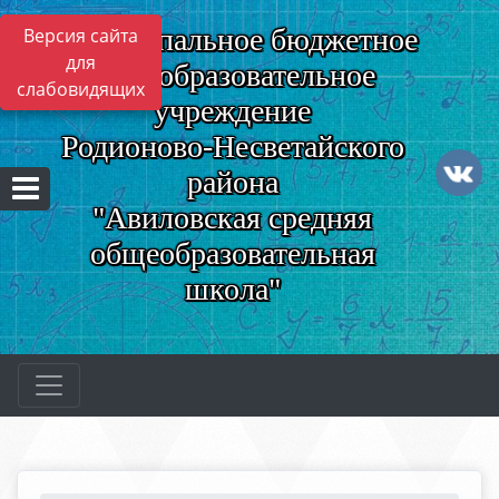
Муниципальное бюджетное
Версия сайта
для
общеобразовательное
слабовидящих
учреждение
Родионово-Несветайского
района
"Авиловская средняя
общеобразовательная
школа"