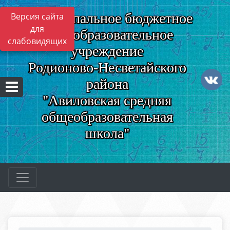
Муниципальное бюджетное
Версия сайта
для
общеобразовательное
слабовидящих
учреждение
Родионово-Несветайского
района
"Авиловская средняя
общеобразовательная
школа"