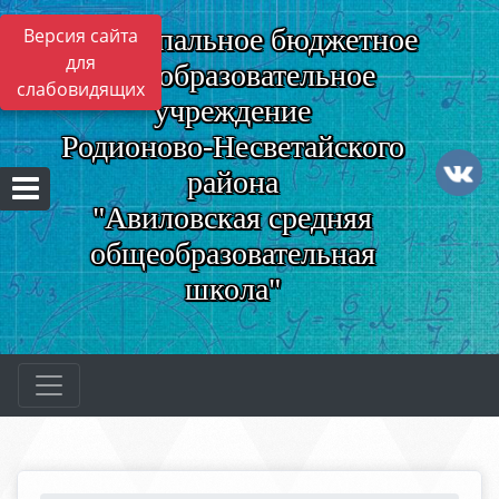
Муниципальное бюджетное
Версия сайта
для
общеобразовательное
слабовидящих
учреждение
Родионово-Несветайского
района
"Авиловская средняя
общеобразовательная
школа"