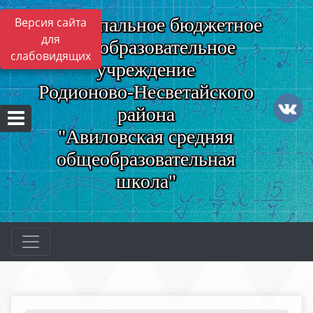
Муниципальное бюджетное
Версия сайта
для
общеобразовательное
слабовидящих
учреждение
Родионово-Несветайского
района
"Авиловская средняя
общеобразовательная
школа"