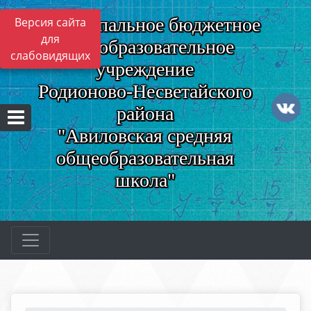
Муниципальное бюджетное
Версия сайта
для
общеобразовательное
слабовидящих
учреждение
Родионово-Несветайского
района
"Авиловская средняя
общеобразовательная
школа"