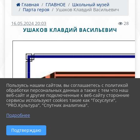
Главная
ГЛАВНОЕ
Школьный музей
Парта героя
Ушаков Клавдий Васильевич
16.05.2024 20:03
28
УШАКОВ КЛАВДИЙ ВАСИЛЬЕВИЧ
Пользуясь нашим сайтом, вы соглашаетесь с политикой
обработки персональных данных а также с тем что наш
веб-сайт и другие подключенные к веб-сайту сторонние
сервисы используют cookies такие как "Госуслуги",
"PRO.Культура", "Спутник аналитика".
Подробнее
Подтверждаю