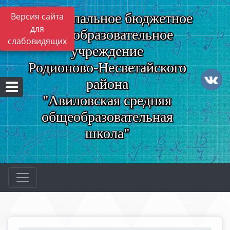
Муниципальное бюджетное
Версия сайта
для
общеобразовательное
слабовидящих
учреждение
Родионово-Несветайского
района
"Авиловская средняя
общеобразовательная
школа"