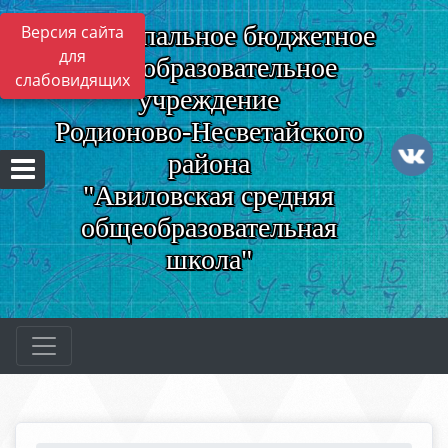
Муниципальное бюджетное
Версия сайта
для
общеобразовательное
слабовидящих
учреждение
Родионово-Несветайского
района
"Авиловская средняя
общеобразовательная
школа"