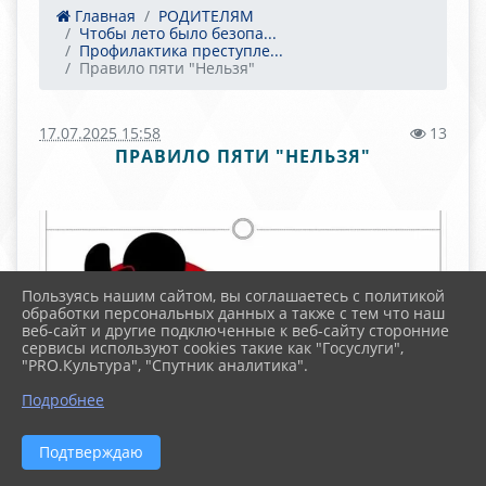
Главная
РОДИТЕЛЯМ
Чтобы лето было безопа...
Профилактика преступле...
Правило пяти "Нельзя"
17.07.2025 15:58
13
ПРАВИЛО ПЯТИ "НЕЛЬЗЯ"
Пользуясь нашим сайтом, вы соглашаетесь с политикой
обработки персональных данных а также с тем что наш
веб-сайт и другие подключенные к веб-сайту сторонние
сервисы используют cookies такие как "Госуслуги",
"PRO.Культура", "Спутник аналитика".
Подробнее
Подтверждаю