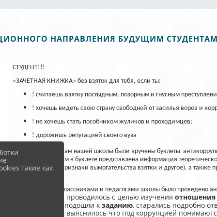
ЦИОННОГО НАПРАВЛЕНИЯ БУДУЩИМ СТУДЕНТАМ "
СТУДЕНТ!!!
«ЗАЧЕТНАЯ КНИЖКА» без взяток для тебя, если ты:
! считаешь взятку постыдным, позорным и гнусным преступлен
! хочешь видеть свою страну свободной от засилья воров и ко
! не хочешь стать пособником жуликов и проходимцев;
! дорожишь репутацией своего вуза
ботки
12 мая выпускникам нашей школы были вручены буклеты антикоррупц
ие
Будущим студентам в буклете представлена информация теоретического
okies такие как
взяточничества, признаки вымогательства взятки и другое), а также
буклета.
Также со старшеклассниками и педагогами школы было проведено а
Оно
проводилось с целью изучения
отношения
коррупции".
добросовестно подошли к
заданию
, старались подробно от
анкетирования выяснилось что под коррупцией понимаются