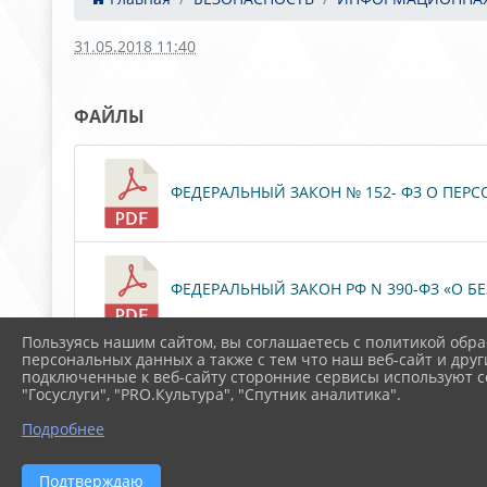
31.05.2018 11:40
ФАЙЛЫ
ФЕДЕРАЛЬНЫЙ ЗАКОН № 152- ФЗ О ПЕРСОН
ФЕДЕРАЛЬНЫЙ ЗАКОН РФ N 390-ФЗ «О БЕЗ
Пользуясь нашим сайтом, вы соглашаетесь с политикой обра
персональных данных а также с тем что наш веб-сайт и друг
подключенные к веб-сайту сторонние сервисы используют co
ФЕДЕРАЛЬНЫЙ ЗАКОН № 436-ФЗ О ЗАЩИТ
"Госуслуги", "PRO.Культура", "Спутник аналитика".
Подробнее
Подтверждаю
ФЕДЕРАЛЬНЫЙ ЗАКОН № 149 - ФЗ ОБ ИН