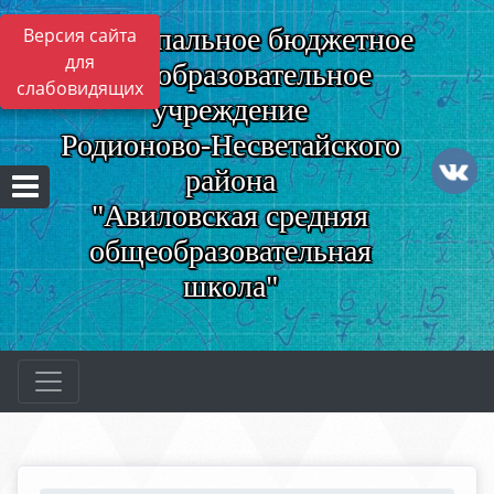
Муниципальное бюджетное
Версия сайта
для
общеобразовательное
слабовидящих
учреждение
Родионово-Несветайского
района
"Авиловская средняя
общеобразовательная
школа"