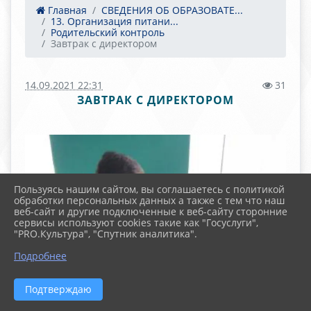
Главная
СВЕДЕНИЯ ОБ ОБРАЗОВАТЕ...
13. Организация питани...
Родительский контроль
Завтрак с директором
14.09.2021 22:31
31
ЗАВТРАК С ДИРЕКТОРОМ
Пользуясь нашим сайтом, вы соглашаетесь с политикой
обработки персональных данных а также с тем что наш
веб-сайт и другие подключенные к веб-сайту сторонние
сервисы используют cookies такие как "Госуслуги",
"PRO.Культура", "Спутник аналитика".
Подробнее
Подтверждаю