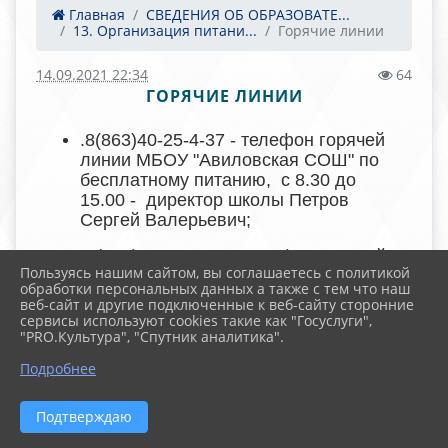
Главная
СВЕДЕНИЯ ОБ ОБРАЗОВАТЕ...
13. Организация питани...
Горячие линии
14.09.2021 22:34
64
ГОРЯЧИЕ ЛИНИИ
.8(863)40-25-4-37 - телефон горячей
линии МБОУ "Авиловская СОШ" по
бесплатному питанию, с 8.30 до
15.00 - директор школы Петров
Сергей Валерьевич;
8-(863)40-30-7-54 - телефон горячей
Пользуясь нашим сайтом, вы соглашаетесь с политикой
линии Управления образования
обработки персональных данных а также с тем что наш
Родионово-Несветайского района по
веб-сайт и другие подключенные к веб-сайту сторонние
организации горячего питания
сервисы используют cookies такие как "Госуслуги",
обучающихся 1-4 классов, с 9.00 до
"PRO.Культура", "Спутник аналитика".
17.00 - Стерлядникова Ирина
Подробнее
Ивановна;
8 (863) 240-46-56 - "Горячая линия"
Подтверждаю
министерства общего и