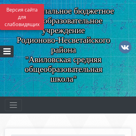
Муниципальное бюджетное
Версия сайта
для
общеобразовательное
слабовидящих
учреждение
Родионово-Несветайского
района
"Авиловская средняя
общеобразовательная
школа"