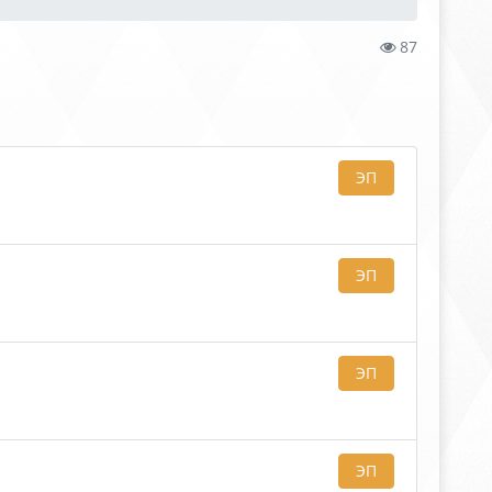
87
ЭП
ЭП
ЭП
ЭП