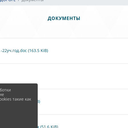
ДОКУМЕНТЫ
2уч.год.doc (163.5 KiB)
ботки
ие
okies такие как
ами.docx (21.7 KiB)
 свою жизнь.docx (51.6 KiB)