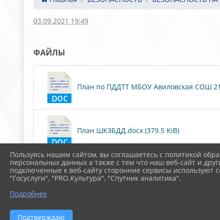
03.09.2021 19:49
ФАЙЛЫ
План по ПДДТТ МБОУ Авиловская СОШ 21-2
План ШКЗБДД.docx (379.5 KiB)
Пользуясь нашим сайтом, вы соглашаетесь с политикой обра
персональных данных а также с тем что наш веб-сайт и друг
подключенные к веб-сайту сторонние сервисы используют co
План работы с велосипедистами, скутерист
"Госуслуги", "PRO.Культура", "Спутник аналитика".
Подробнее
Подтверждаю
План по профилактике травматизма Береги